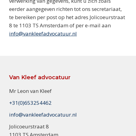
verwerking van gegevens, kunt u zich zoals
eerder aangegeven richten tot ons secretariaat,
te bereiken per post op het adres Jolicoeurstraat
8 te 1103 TS Amsterdam of per e-mail aan
info@vankleefadvocatuur.nl
Footer
Van Kleef advocatuur
Mr Leon van Kleef
+31(0)653254462
info@vankleefadvocatuur.nl
Jolicoeurstraat 8
1103 TS Amsterdam