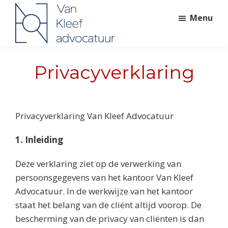
Skip
Skip
Skip
Menu
to
to
to
primary
main
footer
Van
navigation
content
Mr.
Kleef
Leon
Privacyverklaring
Advocatuur
van
Kleef,
strafrechtadvocaat.
Privacyverklaring Van Kleef Advocatuur
1. Inleiding
Deze verklaring ziet op de verwerking van
persoonsgegevens van het kantoor Van Kleef
Advocatuur. In de werkwijze van het kantoor
staat het belang van de cliënt altijd voorop. De
bescherming van de privacy van cliënten is dan